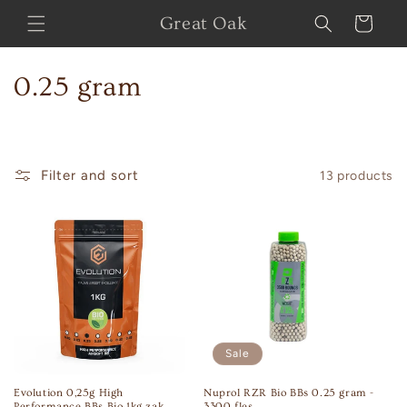
Skip to
Great Oak
Cart
content
C
0.25 gram
o
l
Filter and sort
13 products
l
e
c
t
i
Sale
o
Evolution 0,25g High
Nuprol RZR Bio BBs 0.25 gram -
n
Performance BBs Bio 1kg zak
3300 fles