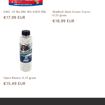
G&G .25 Bio BBs Wit 4000 BBs
Madbull Alien Green Tracer
0.25 gram
Regular
€17,99 EUR
Regular
€18,99 EUR
price
price
Open Blaster 0.25 gram
Regular
€15,49 EUR
price