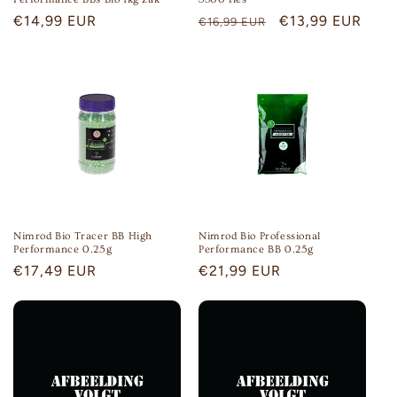
Regular
€14,99 EUR
Regular
Sale
€13,99 EUR
€16,99 EUR
:
price
price
price
Nimrod Bio Tracer BB High
Nimrod Bio Professional
Performance 0.25g
Performance BB 0.25g
Regular
€17,49 EUR
Regular
€21,99 EUR
price
price