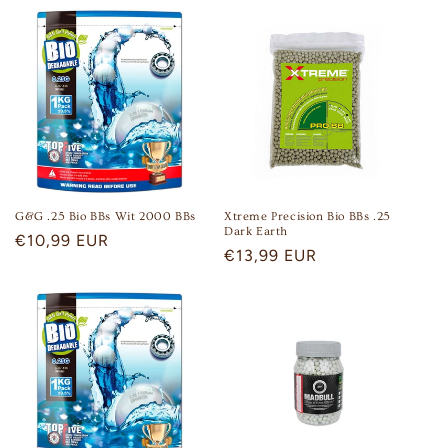
G&G .25 Bio BBs Wit 2000 BBs
Xtreme Precision Bio BBs .25
Dark Earth
Regular
€10,99 EUR
Regular
€13,99 EUR
price
price