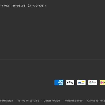
en van reviews. Er worden
Payment
methods
nformation
Terms of service
Legal notice
Refund policy
Cancellation 