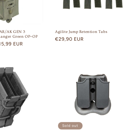
 AR/AK GEN 3
Agilite Jump Retention Tabs
Ranger Green OP=OP
Regular
€29,90 EUR
ale
15,99 EUR
price
rice
Sold out