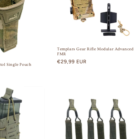
Templars Gear Rifle Modular Advanced
FMR
Regular
€29,99 EUR
stol Single Pouch
price