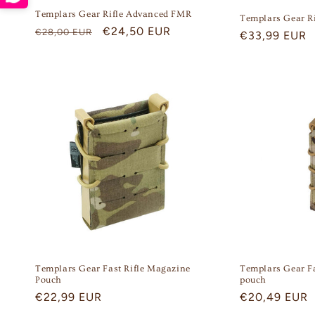
Templars Gear Rifle Advanced FMR
Templars Gear R
Regular
Sale
€24,50 EUR
€28,00 EUR
Regular
€33,99 EUR
price
price
price
Templars Gear Fast Rifle Magazine
Templars Gear F
Pouch
pouch
Regular
€22,99 EUR
Regular
€20,49 EUR
price
price