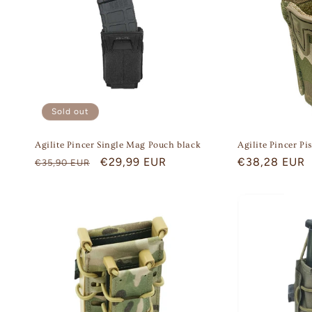
Sold out
Agilite Pincer Single Mag Pouch black
Agilite Pincer Pi
Regular
Sale
€29,99 EUR
Regular
€38,28 EUR
€35,90 EUR
price
price
price