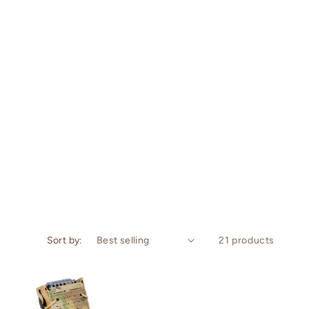
n
Sort by:
21 products