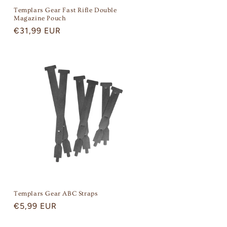
Templars Gear Fast Rifle Double
Magazine Pouch
Regular
€31,99 EUR
price
Templars Gear ABC Straps
Regular
€5,99 EUR
price