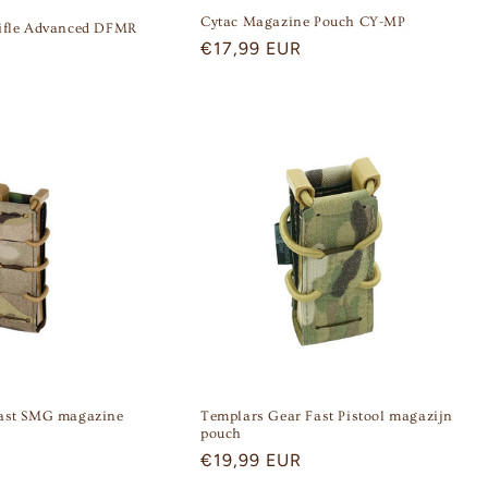
Cytac Magazine Pouch CY-MP
ifle Advanced DFMR
Regular
€17,99 EUR
price
ast SMG magazine
Templars Gear Fast Pistool magazijn
pouch
Regular
€19,99 EUR
price