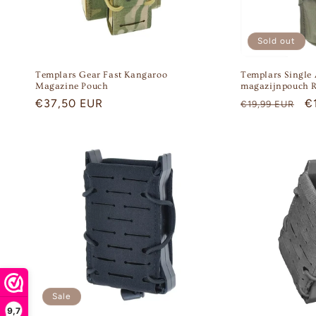
Sold out
Templars Gear Fast Kangaroo
Templars Single
Magazine Pouch
magazijnpouch 
Regular
€37,50 EUR
Regular
S
€
€19,99 EUR
price
price
p
Sale
9,7