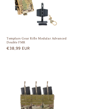
Templars Gear Rifle Modular Advanced
Double FMR
Regular
€38,99 EUR
price