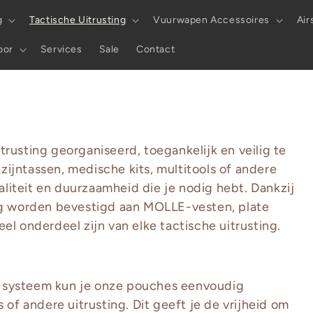
g
Tactische Uitrusting
Vuurwapen Accessoires
Air
oor
Services
Sale
Contact
trusting georganiseerd, toegankelijk en veilig te
ijntassen, medische kits, multitools of andere
liteit en duurzaamheid die je nodig hebt. Dankzij
g worden bevestigd aan MOLLE-vesten, plate
el onderdeel zijn van elke tactische uitrusting.
-systeem kun je onze pouches eenvoudig
of andere uitrusting. Dit geeft je de vrijheid om