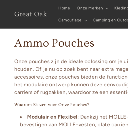
Skip to
Home
Onze Merken
Kledin
content
Great Oak
Camouflage
Camping en Outd
C
Ammo Pouches
o
Onze pouches zijn de ideale oplossing om je ui
l
houden. Of je nu op zoek bent naar extra magaz
accessoires, onze pouches bieden de functiona
l
het modulaire ontwerp kunnen deze eenvoudi
carriers of rugzakken, waardoor ze een essentie
e
Waarom Kiezen voor Onze Pouches?
c
Modulair en Flexibel
: Dankzij het MOLLE
bevestigen aan MOLLE-vesten, plate carriers 