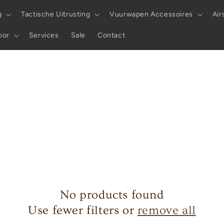
g
Tactische Uitrusting
Vuurwapen Accessoires
Air
oor
Services
Sale
Contact
No products found
Use fewer filters or
remove all