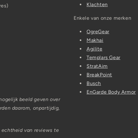
Klachten
res)
Enkele van onze merken
OgreGear
Makhai
Agilite
Templars Gear
StratAim
BreakPoint
Busch
EnGarde Body Armor
mogelijk beeld geven over
den daarom, onpartijdig,
 echtheid van reviews te