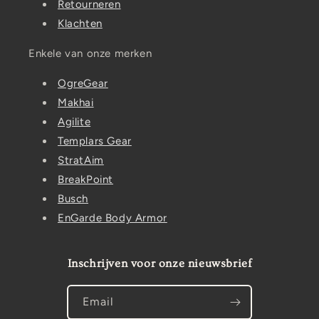
Retourneren
Klachten
Enkele van onze merken
OgreGear
Makhai
Agilite
Templars Gear
StratAim
BreakPoint
Busch
EnGarde Body Armor
Inschrijven voor onze nieuwsbrief
Email