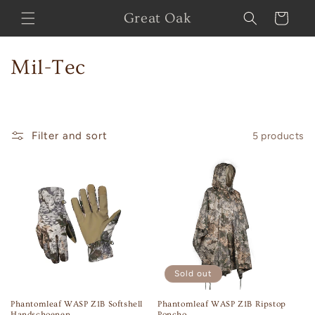
Skip to
Great Oak
Cart
content
C
Mil-Tec
o
l
Filter and sort
5 products
l
e
c
t
i
Sold out
o
Phantomleaf WASP Z1B Softshell
Phantomleaf WASP Z1B Ripstop
n
Handschoenen
Poncho