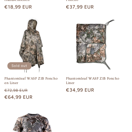
Regular
€18,99 EUR
Regular
€37,99 EUR
:
price
price
Sold out
Phantomleaf WASP Z1B Poncho
Phantomleaf WASP Z1B Poncho
en Liner
Liner
Regular
Sale
Regular
€34,99 EUR
€72,98 EUR
price
€64,99 EUR
price
price