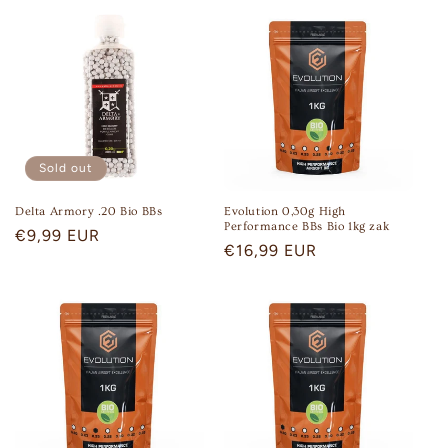
Sold out
Delta Armory .20 Bio BBs
Evolution 0,30g High
Performance BBs Bio 1kg zak
Regular
€9,99 EUR
Regular
€16,99 EUR
price
price