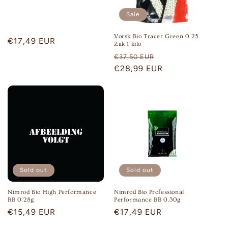
Sale
Vorsk Bio Tracer Green 0.25
Regular
€17,49 EUR
Zak 1 kilo
price
Regular
Sale
€37,50 EUR
price
€28,99 EUR
price
Sold out
Sold out
Nimrod Bio High Performance
Nimrod Bio Professional
BB 0.28g
Performance BB 0.30g
Regular
€15,49 EUR
Regular
€17,49 EUR
price
price