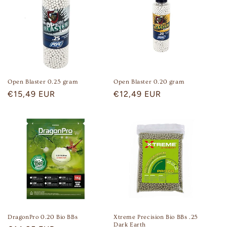
Open Blaster 0.25 gram
Open Blaster 0.20 gram
Regular
€15,49 EUR
Regular
€12,49 EUR
price
price
DragonPro 0.20 Bio BBs
Xtreme Precision Bio BBs .25
Dark Earth