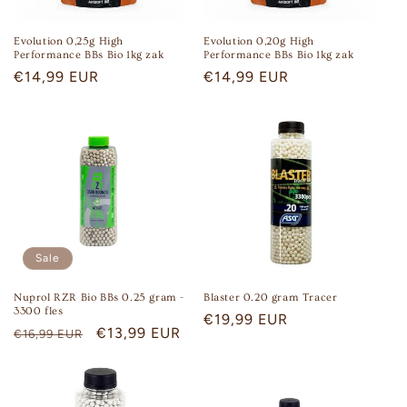
Evolution 0,25g High
Evolution 0,20g High
Performance BBs Bio 1kg zak
Performance BBs Bio 1kg zak
Regular
€14,99 EUR
Regular
€14,99 EUR
price
price
Sale
Nuprol RZR Bio BBs 0.25 gram -
Blaster 0.20 gram Tracer
3300 fles
Regular
€19,99 EUR
Regular
Sale
€13,99 EUR
€16,99 EUR
price
price
price