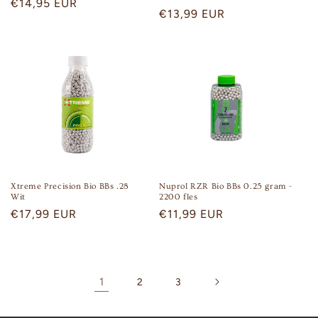
Regular
€14,95 EUR
Regular
€13,99 EUR
price
price
Xtreme Precision Bio BBs .28
Nuprol RZR Bio BBs 0.25 gram -
Wit
2200 fles
Regular
€17,99 EUR
Regular
€11,99 EUR
price
price
1
2
3