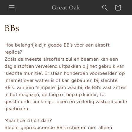
Skip to
Great Oak
Cart
content
C
BBs
o
Hoe belangrijk zijn goede BB’s voor een airsoft
l
replica?
Zoals de meeste airsofters zullen beamen kan een
l
dag airsoften vervelend uitpakken bij het gebruik van
e
‘slechte munitie’. Er staan honderden voorbeelden op
internet over wat er is of kan gebeuren bij slechte
c
BB’s, van een “simpele” jam waarbij de BB’s vast zitten
in het magazijn, de loop of hop up kamer, tot
t
gescheurde buckings, lopen en volledig vastgedraaide
i
gearboxen.
o
Maar hoe zit dit dan?
Slecht geproduceerde BB’s schieten niet alleen
n