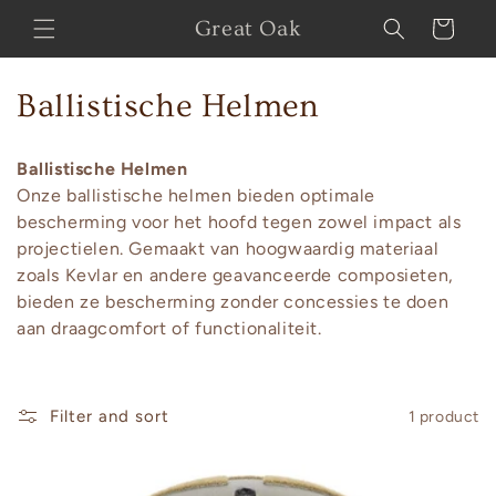
Skip to
Great Oak
Cart
content
C
Ballistische Helmen
o
Ballistische Helmen
l
Onze ballistische helmen bieden optimale
bescherming voor het hoofd tegen zowel impact als
l
projectielen. Gemaakt van hoogwaardig materiaal
e
zoals Kevlar en andere geavanceerde composieten,
bieden ze bescherming zonder concessies te doen
c
aan draagcomfort of functionaliteit.
t
i
Filter and sort
1 product
o
n