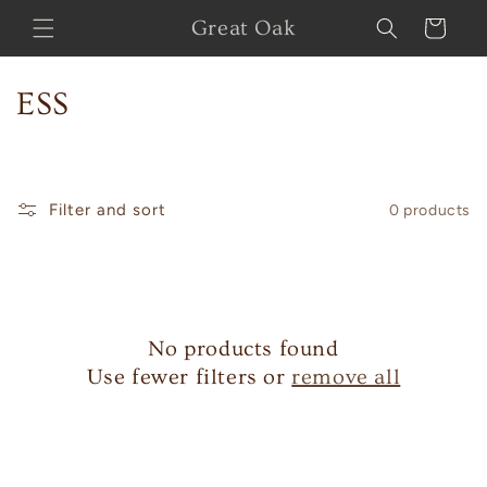
Skip to
Great Oak
Cart
content
C
ESS
o
l
Filter and sort
0 products
l
e
c
No products found
t
Use fewer filters or
remove all
i
o
n