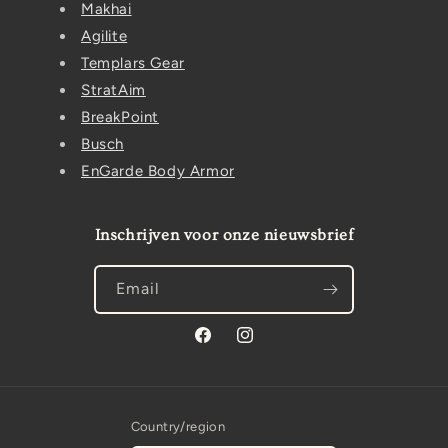
Makhai
Agilite
Templars Gear
StratAim
BreakPoint
Busch
EnGarde Body Armor
Inschrijven voor onze nieuwsbrief
Email
Facebook
Instagram
Country/region