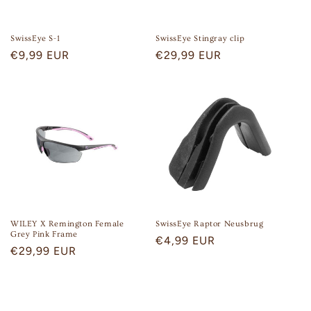
SwissEye S-1
SwissEye Stingray clip
Regular
€9,99 EUR
Regular
€29,99 EUR
price
price
WILEY X Remington Female
SwissEye Raptor Neusbrug
Grey Pink Frame
Regular
€4,99 EUR
Regular
€29,99 EUR
price
price