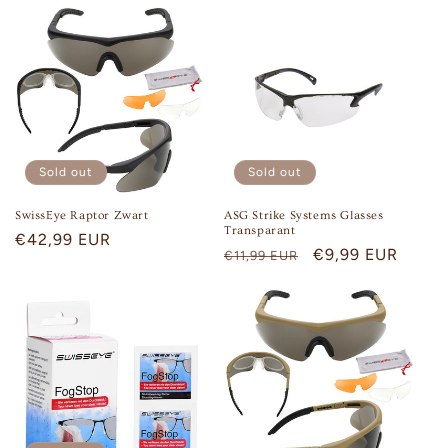
:
Sold out
Sold out
SwissEye Raptor Zwart
ASG Strike Systems Glasses
Transparant
Regular
€42,99 EUR
Regular
Sale
€9,99 EUR
€11,99 EUR
price
price
price