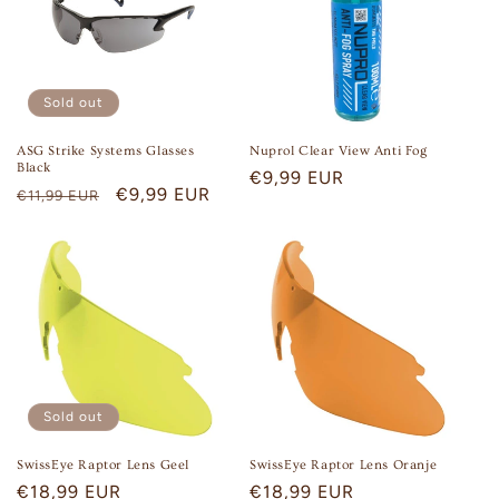
Sold out
ASG Strike Systems Glasses
Nuprol Clear View Anti Fog
Black
Regular
€9,99 EUR
Regular
Sale
€9,99 EUR
€11,99 EUR
price
price
price
Sold out
SwissEye Raptor Lens Geel
SwissEye Raptor Lens Oranje
Regular
€18,99 EUR
Regular
€18,99 EUR