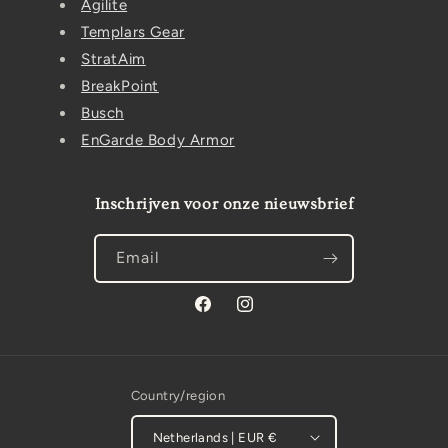
Agilite
Templars Gear
StratAim
BreakPoint
Busch
EnGarde Body Armor
Inschrijven voor onze nieuwsbrief
Email
Facebook
Instagram
Country/region
Netherlands | EUR €