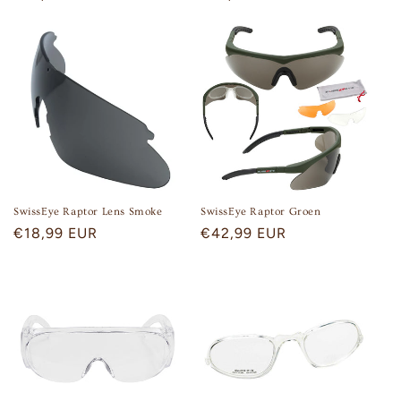
price
price
SwissEye Raptor Lens Smoke
SwissEye Raptor Groen
Regular
€18,99 EUR
Regular
€42,99 EUR
price
price