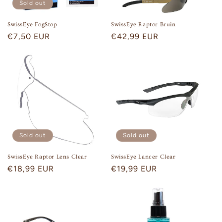
Sold out
SwissEye FogStop
SwissEye Raptor Bruin
Regular
€7,50 EUR
Regular
€42,99 EUR
price
price
Sold out
Sold out
SwissEye Raptor Lens Clear
SwissEye Lancer Clear
Regular
€18,99 EUR
Regular
€19,99 EUR
price
price