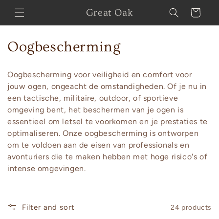
Skip to
Great Oak
Cart
content
C
Oogbescherming
o
Oogbescherming voor veiligheid en comfort voor
l
jouw ogen, ongeacht de omstandigheden. Of je nu in
een tactische, militaire, outdoor, of sportieve
l
omgeving bent, het beschermen van je ogen is
e
essentieel om letsel te voorkomen en je prestaties te
optimaliseren. Onze oogbescherming is ontworpen
c
om te voldoen aan de eisen van professionals en
avonturiers die te maken hebben met hoge risico's of
t
intense omgevingen.
i
o
Filter and sort
24 products
n