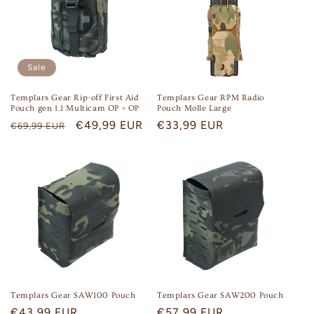
Sale
Templars Gear Rip-off First Aid
Templars Gear RPM Radio
Pouch gen 1.1 Multicam OP = OP
Pouch Molle Large
Regular
Sale
€49,99 EUR
Regular
€33,99 EUR
€69,99 EUR
price
price
price
Templars Gear SAW100 Pouch
Templars Gear SAW200 Pouch
Regular
€43,99 EUR
Regular
€57,99 EUR