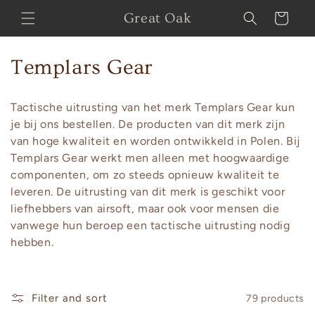
Skip to
Great Oak
Cart
content
C
Templars Gear
o
Tactische uitrusting van het merk Templars Gear kun
l
je bij ons bestellen. De producten van dit merk zijn
van hoge kwaliteit en worden ontwikkeld in Polen. Bij
l
Templars Gear werkt men alleen met hoogwaardige
e
componenten, om zo steeds opnieuw kwaliteit te
leveren. De uitrusting van dit merk is geschikt voor
c
liefhebbers van airsoft, maar ook voor mensen die
vanwege hun beroep een tactische uitrusting nodig
t
hebben.
i
o
Filter and sort
79 products
n