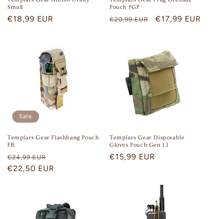
Small
Pouch FGP
Regular
€18,99 EUR
Regular
Sale
€17,99 EUR
€20,99 EUR
price
price
price
Sale
Templars Gear Flashbang Pouch
Templars Gear Disposable
FB
Gloves Pouch Gen 1.1
Regular
Sale
Regular
€15,99 EUR
€24,99 EUR
price
€22,50 EUR
price
price