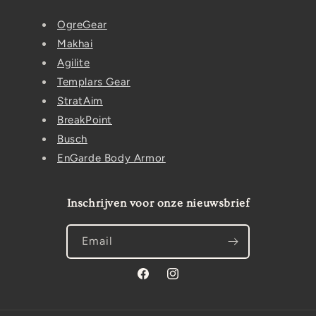
OgreGear
Makhai
Agilite
Templars Gear
StratAim
BreakPoint
Busch
EnGarde Body Armor
Inschrijven voor onze nieuwsbrief
Email
Facebook
Instagram