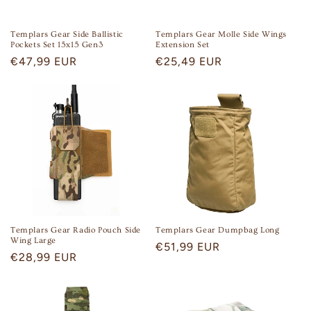
Templars Gear Side Ballistic
Templars Gear Molle Side Wings
Pockets Set 15x15 Gen3
Extension Set
Regular
€47,99 EUR
Regular
€25,49 EUR
price
price
Templars Gear Radio Pouch Side
Templars Gear Dumpbag Long
Wing Large
Regular
€51,99 EUR
Regular
€28,99 EUR
price
price