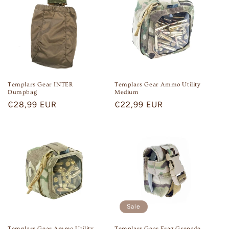
Templars Gear INTER
Templars Gear Ammo Utility
Dumpbag
Medium
Regular
€28,99 EUR
Regular
€22,99 EUR
price
price
Sale
Templars Gear Ammo Utility
Templars Gear Frag Grenade