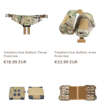
:
Templars Gear Ballistic Throat
Templars Gear Ballistic Arms
Protection
Protection
Regular
€18,99 EUR
Regular
€53,99 EUR
price
price