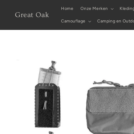
Skip to
Home
Onze Merken
Kledin
content
Great Oak
Camouflage
Camping en Outd
Skip to
product
information