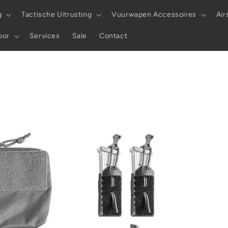
g
Tactische Uitrusting
Vuurwapen Accessoires
Air
oor
Services
Sale
Contact