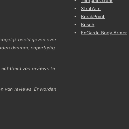
Templars Gear
StratAim
BreakPoint
Busch
EnGarde Body Armor
mogelijk beeld geven over
den daarom, onpartijdig,
 echtheid van reviews te
en van reviews. Er worden