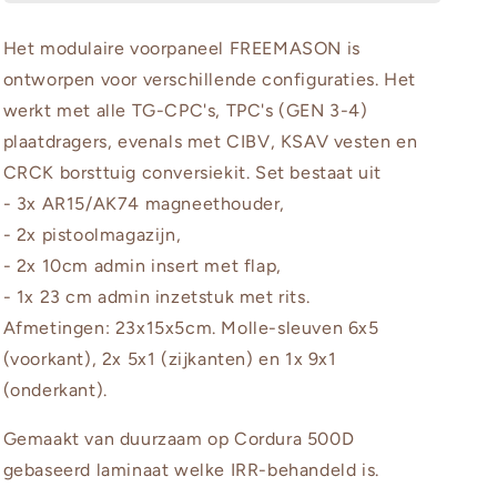
Front
Front
Panel
Panel
Het modulaire voorpaneel FREEMASON is
ontworpen voor verschillende configuraties. Het
werkt met alle TG-CPC's, TPC's (GEN 3-4)
plaatdragers, evenals met CIBV, KSAV vesten en
CRCK borsttuig conversiekit. Set bestaat uit
- 3x AR15/AK74 magneethouder,
- 2x pistoolmagazijn,
- 2x 10cm admin insert met flap,
- 1x 23 cm admin inzetstuk met rits.
Afmetingen: 23x15x5cm. Molle-sleuven 6x5
(voorkant), 2x 5x1 (zijkanten) en 1x 9x1
(onderkant).
Gemaakt van duurzaam op Cordura 500D
gebaseerd laminaat welke IRR-behandeld is.