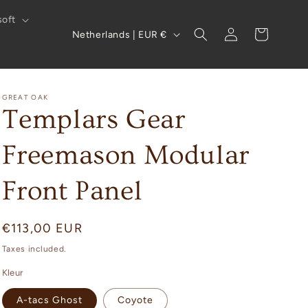
soft
Log
C
Cart
Netherlands | EUR €
in
o
u
n
GREAT OAK
Templars Gear
t
r
Freemason Modular
y
/
Front Panel
r
e
Regular
€113,00 EUR
g
price
Taxes included.
i
Kleur
o
A-tacs Ghost
Coyote