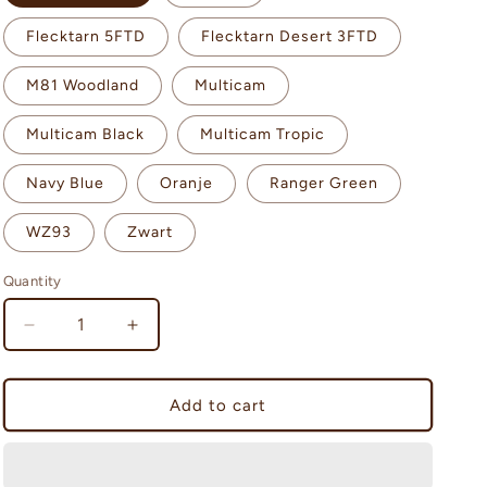
n
Flecktarn 5FTD
Flecktarn Desert 3FTD
M81 Woodland
Multicam
Multicam Black
Multicam Tropic
Navy Blue
Oranje
Ranger Green
WZ93
Zwart
Quantity
Decrease
Increase
quantity
quantity
for
for
Templars
Templars
Add to cart
Gear
Gear
Freemason
Freemason
Modular
Modular