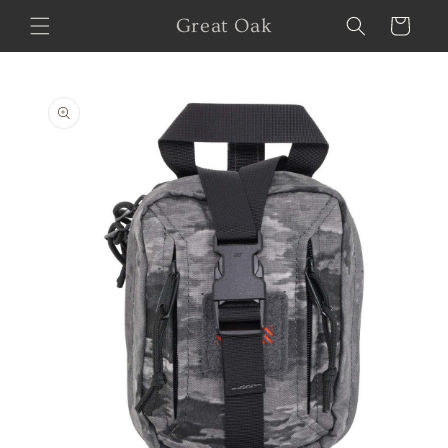
Skip to
Great Oak
Cart
content
Skip to
product
information