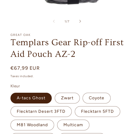
Open
media
1
of
1
/
7
in
modal
GREAT OAK
Templars Gear Rip-off First
Aid Pouch AZ-2
Regular
€67,99 EUR
price
Taxes included.
Kleur
A-tacs Ghost
Zwart
Coyote
Flecktarn Desert 3FTD
Flecktarn 5FTD
M81 Woodland
Multicam