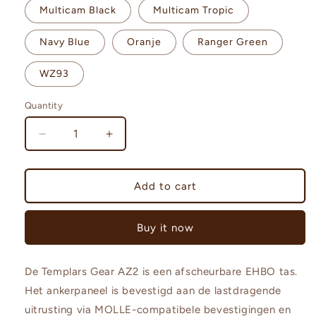
Multicam Black
Multicam Tropic
Navy Blue
Oranje
Ranger Green
WZ93
Quantity
Decrease
Increase
quantity
quantity
for
for
Templars
Templars
Add to cart
Gear
Gear
Rip-
Rip-
Buy it now
off
off
First
First
Aid
Aid
De Templars Gear AZ2 is een afscheurbare EHBO tas.
Pouch
Pouch
AZ-
AZ-
Het ankerpaneel is bevestigd aan de lastdragende
2
2
uitrusting via MOLLE-compatibele bevestigingen en