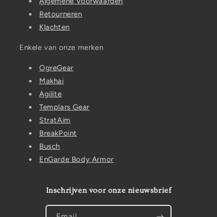
Algemene Voorwaarden
Retourneren
Klachten
Enkele van onze merken
OgreGear
Makhai
Agilite
Templars Gear
StratAim
BreakPoint
Busch
EnGarde Body Armor
Inschrijven voor onze nieuwsbrief
Email