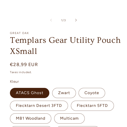
Open
media
1
of
1
/
3
in
modal
GREAT OAK
Templars Gear Utility Pouch
XSmall
Regular
€28,99 EUR
price
Taxes included.
Kleur
ATACS Ghost
Zwart
Coyote
Flecktarn Desert 3FTD
Flecktarn 5FTD
M81 Woodland
Multicam