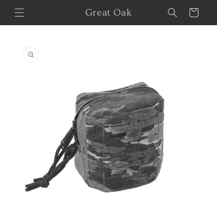
Skip to
Great Oak
Cart
content
Skip to
product
information