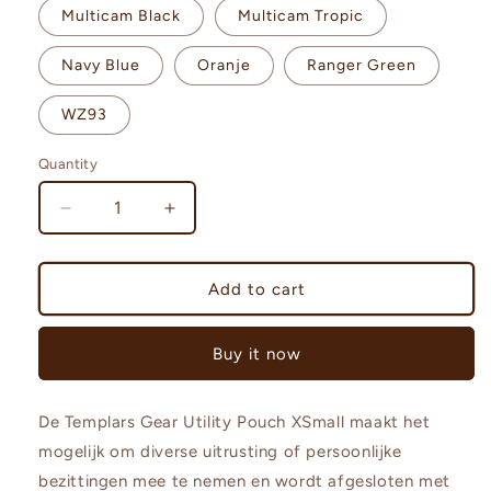
Multicam Black
Multicam Tropic
Navy Blue
Oranje
Ranger Green
WZ93
Quantity
Decrease
Increase
quantity
quantity
for
for
Templars
Templars
Add to cart
Gear
Gear
Utility
Utility
Buy it now
Pouch
Pouch
XSmall
XSmall
De Templars Gear Utility Pouch XSmall maakt het
mogelijk om diverse uitrusting of persoonlijke
bezittingen mee te nemen en wordt afgesloten met